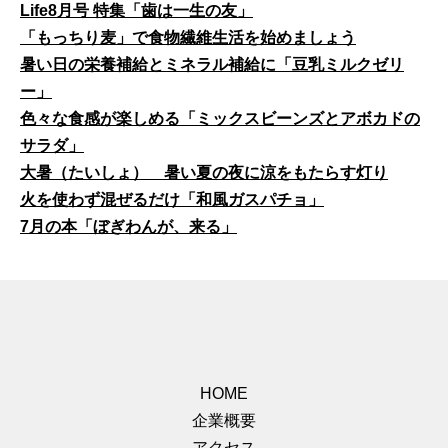
Life8月号 特集「歯は一生の友」
「もっちり麦」で食物繊維生活を始めましょう
暑い日の栄養補給とミネラル補給に「豆乳ミルクゼリ
ー」
色々な食感が楽しめる「ミックスビーンズとアボカドの
サラダ」
大暑（たいしょ） 暑い夏の夜に涼をもたらす灯り
火を使わず混ぜるだけ「和風ガスパチョ」
7月の本「ぼぎわんが、来る」
HOME
企業概要
アクセス