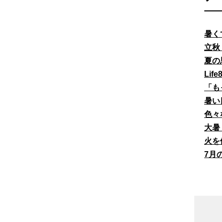
暑く
立秋
夏の
Li
「も
暑い
色々
大暑
火を
7月