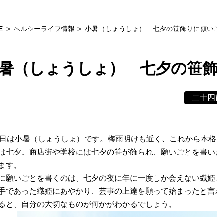
E
ヘルシーライフ情報
小暑（しょうしょ） 七夕の笹飾りに願い
暑（しょうしょ） 七夕の笹
二十四
7日は小暑（しょうしょ）です。梅雨明けも近く、これから本
は七夕。商店街や学校には七夕の笹が飾られ、願いごとを書い
ます。
に願いごとを書くのは、七夕の夜に年に一度しか会えない織姫
手であった織姫にあやかり、芸事の上達を願って始まったと言
ると、自分の大切なものが何かがわかるでしょう。