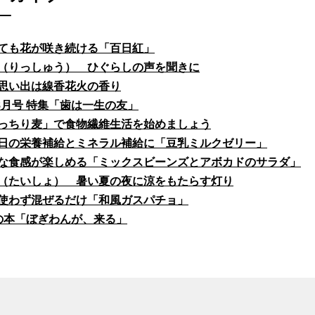
ても花が咲き続ける「百日紅」
（りっしゅう） ひぐらしの声を聞きに
思い出は線香花火の香り
fe8月号 特集「歯は一生の友」
っちり麦」で食物繊維生活を始めましょう
日の栄養補給とミネラル補給に「豆乳ミルクゼリー」
な食感が楽しめる「ミックスビーンズとアボカドのサラダ」
（たいしょ） 暑い夏の夜に涼をもたらす灯り
使わず混ぜるだけ「和風ガスパチョ」
の本「ぼぎわんが、来る」