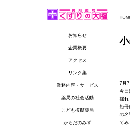
HOM
お知らせ
小
企業概要
アクセス
リンク集
7月
業務内容・サービス
今日
薬局の社会活動
揺れ
短冊
こども模擬薬局
の名
てみ
からだのみず