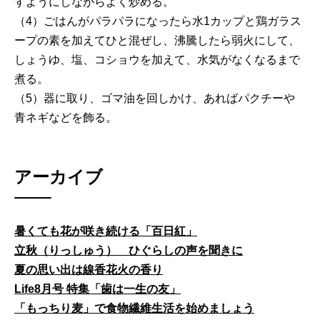
すようにしながらよく炒める。
（4）ごはんがパラパラになったら水1カップと鶏ガラス
ープの素を加えてひと混ぜし、沸騰したら弱火にして、
しょうゆ、塩、コショウを加えて、水気がなくなるまで
煮る。
（5）器に取り、ゴマ油を回しかけ、あればパクチーや
青ネギなどを飾る。
アーカイブ
暑くても花が咲き続ける「百日紅」
立秋（りっしゅう） ひぐらしの声を聞きに
夏の思い出は線香花火の香り
Life8月号 特集「歯は一生の友」
「もっちり麦」で食物繊維生活を始めましょう