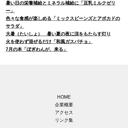
暑い日の栄養補給とミネラル補給に「豆乳ミルクゼリ
ー」
色々な食感が楽しめる「ミックスビーンズとアボカドの
サラダ」
大暑（たいしょ） 暑い夏の夜に涼をもたらす灯り
火を使わず混ぜるだけ「和風ガスパチョ」
7月の本「ぼぎわんが、来る」
HOME
企業概要
アクセス
リンク集