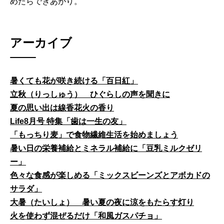
めたらできあがり。
アーカイブ
暑くても花が咲き続ける「百日紅」
立秋（りっしゅう） ひぐらしの声を聞きに
夏の思い出は線香花火の香り
Life8月号 特集「歯は一生の友」
「もっちり麦」で食物繊維生活を始めましょう
暑い日の栄養補給とミネラル補給に「豆乳ミルクゼリ
ー」
色々な食感が楽しめる「ミックスビーンズとアボカドの
サラダ」
大暑（たいしょ） 暑い夏の夜に涼をもたらす灯り
火を使わず混ぜるだけ「和風ガスパチョ」