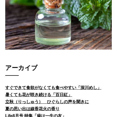
アーカイブ
すぐできて食欲がなくても食べやすい「深川めし」
暑くても花が咲き続ける「百日紅」
立秋（りっしゅう） ひぐらしの声を聞きに
夏の思い出は線香花火の香り
Life8月号 特集「歯は一生の友」