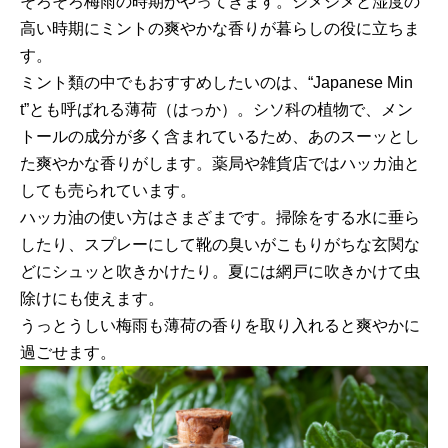
そろそろ梅雨の時期がやってきます。ジメジメと湿度の
高い時期にミントの爽やかな香りが暮らしの役に立ちま
す。
ミント類の中でもおすすめしたいのは、“Japanese Min
t”とも呼ばれる薄荷（はっか）。シソ科の植物で、メン
トールの成分が多く含まれているため、あのスーッとし
た爽やかな香りがします。薬局や雑貨店ではハッカ油と
しても売られています。
ハッカ油の使い方はさまざまです。掃除をする水に垂ら
したり、スプレーにして靴の臭いがこもりがちな玄関な
どにシュッと吹きかけたり。夏には網戸に吹きかけて虫
除けにも使えます。
うっとうしい梅雨も薄荷の香りを取り入れると爽やかに
過ごせます。