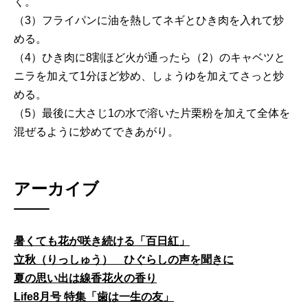
く。
（3）フライパンに油を熱してネギとひき肉を入れて炒
める。
（4）ひき肉に8割ほど火が通ったら（2）のキャベツと
ニラを加えて1分ほど炒め、しょうゆを加えてさっと炒
める。
（5）最後に大さじ1の水で溶いた片栗粉を加えて全体を
混ぜるように炒めてできあがり。
アーカイブ
暑くても花が咲き続ける「百日紅」
立秋（りっしゅう） ひぐらしの声を聞きに
夏の思い出は線香花火の香り
Life8月号 特集「歯は一生の友」