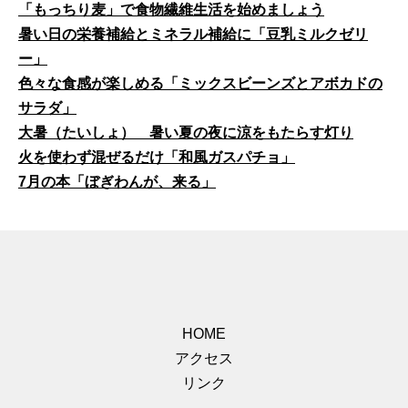
「もっちり麦」で食物繊維生活を始めましょう
暑い日の栄養補給とミネラル補給に「豆乳ミルクゼリ
ー」
色々な食感が楽しめる「ミックスビーンズとアボカドの
サラダ」
大暑（たいしょ） 暑い夏の夜に涼をもたらす灯り
火を使わず混ぜるだけ「和風ガスパチョ」
7月の本「ぼぎわんが、来る」
HOME
アクセス
リンク