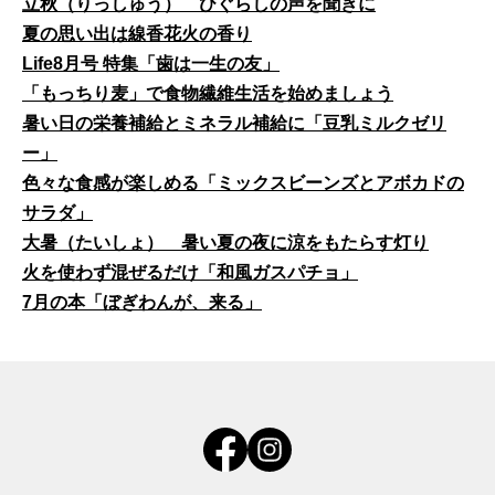
立秋（りっしゅう） ひぐらしの声を聞きに
夏の思い出は線香花火の香り
Life8月号 特集「歯は一生の友」
「もっちり麦」で食物繊維生活を始めましょう
暑い日の栄養補給とミネラル補給に「豆乳ミルクゼリ
ー」
色々な食感が楽しめる「ミックスビーンズとアボカドの
サラダ」
大暑（たいしょ） 暑い夏の夜に涼をもたらす灯り
火を使わず混ぜるだけ「和風ガスパチョ」
7月の本「ぼぎわんが、来る」