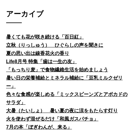
アーカイブ
暑くても花が咲き続ける「百日紅」
立秋（りっしゅう） ひぐらしの声を聞きに
夏の思い出は線香花火の香り
Life8月号 特集「歯は一生の友」
「もっちり麦」で食物繊維生活を始めましょう
暑い日の栄養補給とミネラル補給に「豆乳ミルクゼリ
ー」
色々な食感が楽しめる「ミックスビーンズとアボカドの
サラダ」
大暑（たいしょ） 暑い夏の夜に涼をもたらす灯り
火を使わず混ぜるだけ「和風ガスパチョ」
7月の本「ぼぎわんが、来る」