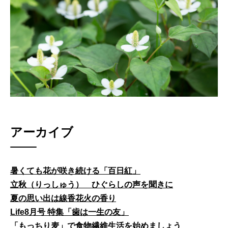
アーカイブ
暑くても花が咲き続ける「百日紅」
立秋（りっしゅう） ひぐらしの声を聞きに
夏の思い出は線香花火の香り
Life8月号 特集「歯は一生の友」
「もっちり麦」で食物繊維生活を始めましょう