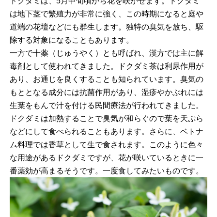
ドクダミは、5月中旬頃から花を咲かせます。ドクダミ
は地下茎で繁殖力が非常に強く、この時期になると庭や
道端の花壇などにも群生します。独特の臭気を放ち、駆
除する対象になることもあります。
一方で十薬（じゅうやく）とも呼ばれ、漢方では主に解
毒剤として使われてきました。ドクダミ茶は利尿作用が
あり、お通じを良くすることも知られています。臭気の
もととなる成分には抗菌作用があり、湿疹やかぶれには
生葉をもんで汁を付ける民間療法が行われてきました。
ドクダミは加熱することで臭気が和らぐので葉を天ぷら
などにして食べられることもあります。さらに、ベトナ
ム料理では香草として生で食されます。このように色々
な用途があるドクダミですが、花が咲いているときに一
番薬効が高まるそうです。一度食してみたいものです。