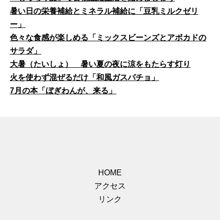
暑い日の栄養補給とミネラル補給に「豆乳ミルクゼリ
ー」
色々な食感が楽しめる「ミックスビーンズとアボカドの
サラダ」
大暑（たいしょ） 暑い夏の夜に涼をもたらす灯り
火を使わず混ぜるだけ「和風ガスパチョ」
7月の本「ぼぎわんが、来る」
HOME
アクセス
リンク