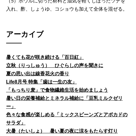
（5）ボウルに切った材料と油気を軽くしぼったツナを
入れ、酢、しょうゆ、コショウも加えて全体を混ぜる。
アーカイブ
暑くても花が咲き続ける「百日紅」
立秋（りっしゅう） ひぐらしの声を聞きに
夏の思い出は線香花火の香り
Life8月号 特集「歯は一生の友」
「もっちり麦」で食物繊維生活を始めましょう
暑い日の栄養補給とミネラル補給に「豆乳ミルクゼリ
ー」
色々な食感が楽しめる「ミックスビーンズとアボカドの
サラダ」
大暑（たいしょ） 暑い夏の夜に涼をもたらす灯り