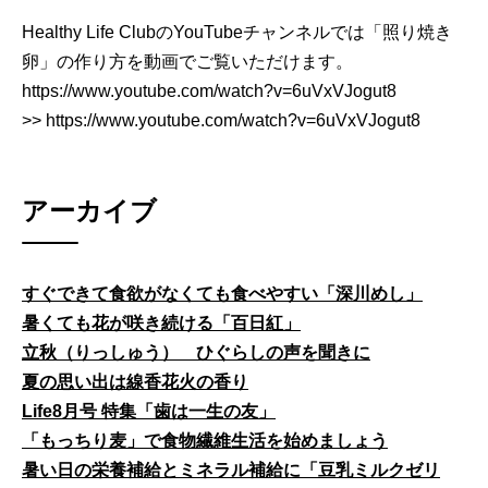
Healthy Life ClubのYouTubeチャンネルでは「照り焼き
卵」の作り方を動画でご覧いただけます。
https://www.youtube.com/watch?v=6uVxVJogut8
>> https://www.youtube.com/watch?v=6uVxVJogut8
アーカイブ
すぐできて食欲がなくても食べやすい「深川めし」
暑くても花が咲き続ける「百日紅」
立秋（りっしゅう） ひぐらしの声を聞きに
夏の思い出は線香花火の香り
Life8月号 特集「歯は一生の友」
「もっちり麦」で食物繊維生活を始めましょう
暑い日の栄養補給とミネラル補給に「豆乳ミルクゼリ