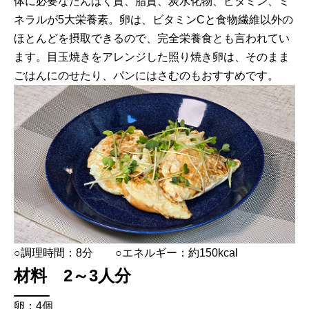
体に必要なたんぱく質、脂質、炭水化物、ビタミン、ミ
ネラルが5大栄養素。卵は、ビタミンCと食物繊維以外の
ほとんどを摂取できるので、完全栄養食とも言われてい
ます。目玉焼きをアレンジした照り焼き卵は、そのまま
ごはんにのせたり、パンにはさむのもおすすめです。
○調理時間：8分 ○エネルギー：約150kcal
材料 2～3人分
卵：4個