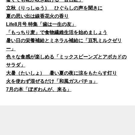
立秋（りっしゅう） ひぐらしの声を聞きに
夏の思い出は線香花火の香り
Life8月号 特集「歯は一生の友」
「もっちり麦」で食物繊維生活を始めましょう
暑い日の栄養補給とミネラル補給に「豆乳ミルクゼリ
ー」
色々な食感が楽しめる「ミックスビーンズとアボカドの
サラダ」
大暑（たいしょ） 暑い夏の夜に涼をもたらす灯り
火を使わず混ぜるだけ「和風ガスパチョ」
7月の本「ぼぎわんが、来る」