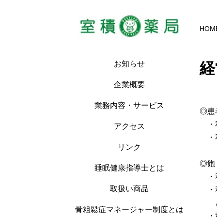
HOM
経
お知らせ
企業概要
業務内容・サービス
◎患
・私
アクセス
・私
リンク
◎飽
睡眠健康指導士とは
・私
取扱い商品
・私
ど
骨粗鬆症マネージャー制度とは
・私