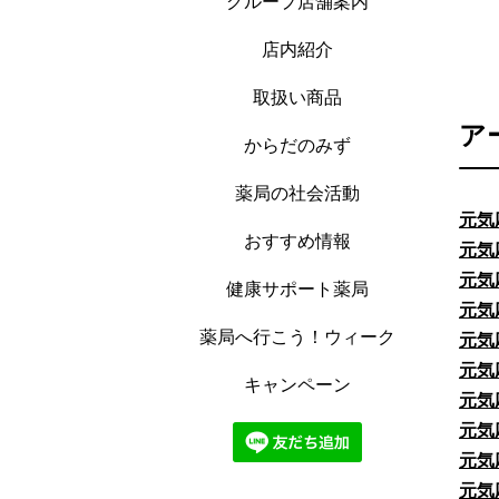
グループ店舗案内
店内紹介
取扱い商品
ア
からだのみず
薬局の社会活動
元気
おすすめ情報
元気
元気
健康サポート薬局
元気
薬局へ行こう！ウィーク
元気
元気
キャンペーン
元気
元気
元気
元気