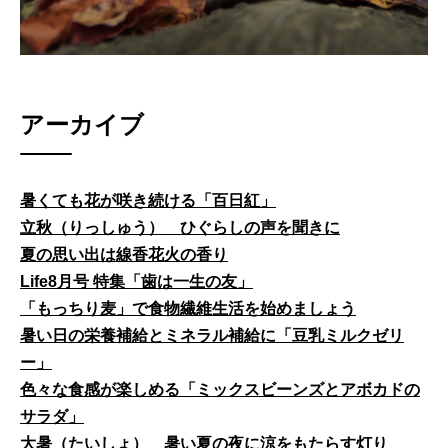
アーカイブ
暑くても花が咲き続ける「百日紅」
立秋（りっしゅう） ひぐらしの声を聞きに
夏の思い出は線香花火の香り
Life8月号 特集「歯は一生の友」
「もっちり麦」で食物繊維生活を始めましょう
暑い日の栄養補給とミネラル補給に「豆乳ミルクゼリ
ー」
色々な食感が楽しめる「ミックスビーンズとアボカドの
サラダ」
大暑（たいしょ） 暑い夏の夜に涼をもたらす灯り